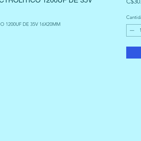
TROLITICO 1200UF DE 35V
C$30
Cantid
 1200UF DE 35V 16X20MM