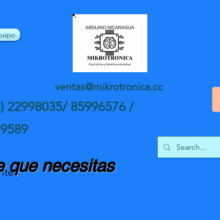
uipo
ventas@mikrotronica.cc
5) 22998035/ 85996576 /
99589
 que necesitas
nte