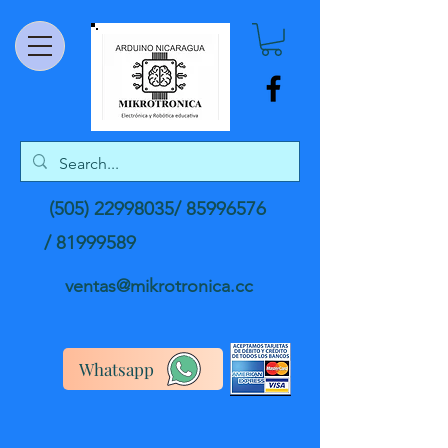
(505) 22998035
/
85996576
/
81999589
ventas@mikrotronica.cc
Whatsapp