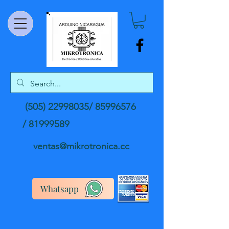
(505) 22998035
/
85996576
/
81999589
ventas@mikrotronica.cc
Whatsapp