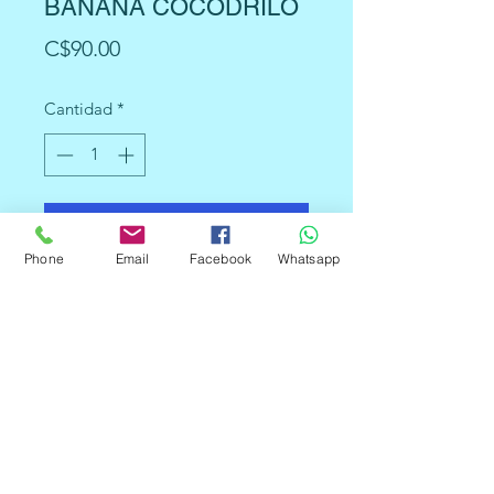
BANANA COCODRILO
Precio
C$90.00
Cantidad
*
Agregar al carrito
Phone
Email
Facebook
Whatsapp
El cable conductor de prueba
Banana Plug to cocodrilo se puede
utilizar en trabajos de prueba
eléctricos
Los cables de prueba Banana Plug
to cocodrilo se utilizan con
frecuencia en los laboratorios de
física de la escuela para montar
circuitos de forma rápida y barata.