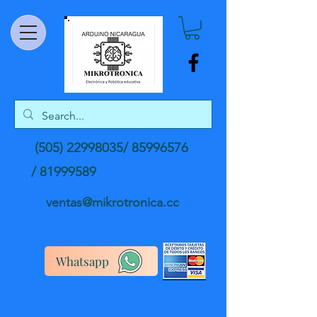
(505) 22998035
/
85996576
/
81999589
ventas@mikrotronica.cc
Whatsapp