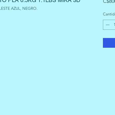
O PLA 0.5KG 1.1LBS MIKA 3D
C$80
LESTE AZUL, NEGRO.
Cantid