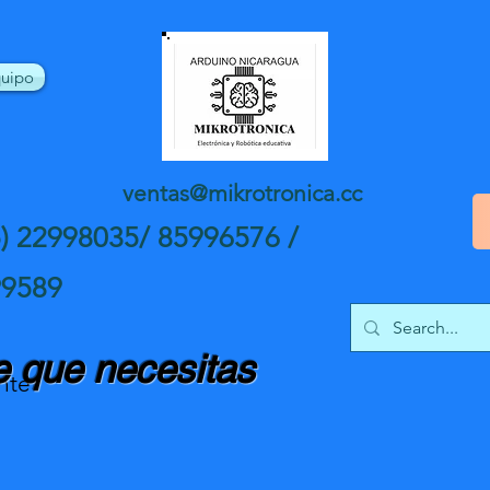
uipo
ventas@mikrotronica.cc
5) 22998035/ 85996576 /
99589
 que necesitas
nte