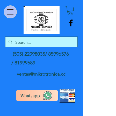
(505) 22998035
/
85996576
/
81999589
ventas@mikrotronica.cc
Whatsapp