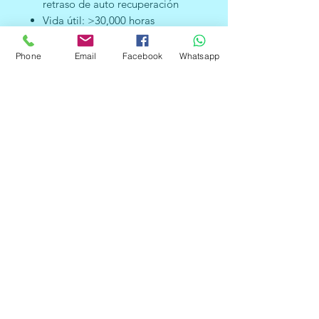
retraso de auto recuperación
Vida útil: >30,000 horas
Resistencia interna: menos de
60mΩ
Phone
Email
Facebook
Whatsapp
Dimensiones: 50 mm x 15 mm x
2.2 mm
Peso: 3 g
Temperatura de trabajo:-40°C ~
50°C
Temperatura de
almacenamiento:-40°C ~
80°C
Voltaje de carga: 12.6V – 13V
De detección de sobrecarga:
4.35V /4.25V (±0.05V)
Voltaje de descarga: 2.3V / 3V
(±0.05V)
Corriente de trabajo máxima: 6A
– 8A
Corriente máxima de