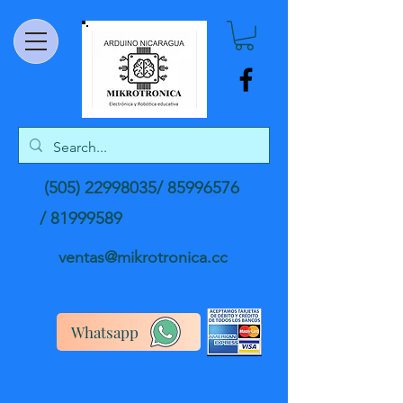
(505) 22998035
/
85996576
/
81999589
ventas@mikrotronica.cc
Whatsapp