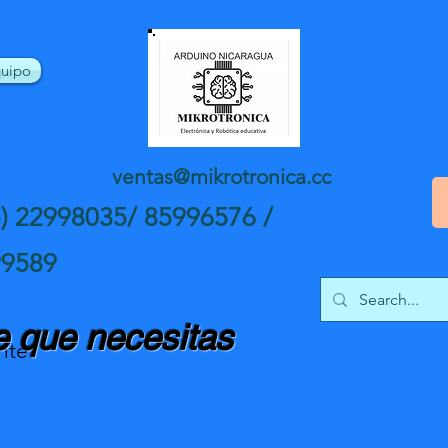
uipo
ventas@mikrotronica.cc
5) 22998035/ 85996576 /
99589
 que necesitas
nte