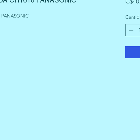
DA CR1616 PANASONIC
C$40
6 PANASONIC
Cantid