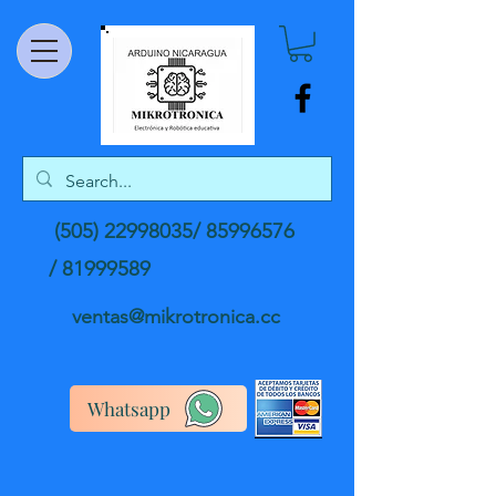
(505) 22998035
/
85996576
/
81999589
ventas@mikrotronica.cc
Whatsapp