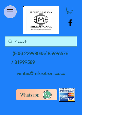
(505) 22998035
/
85996576
/
81999589
ventas@mikrotronica.cc
Whatsapp