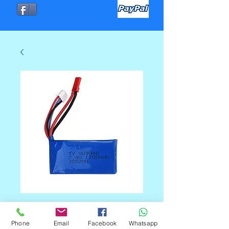
BATERIA DE 7.4V
Phone
Email
Facebook
Whatsapp