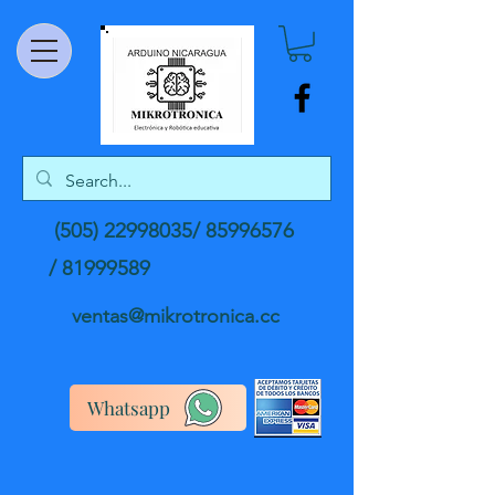
(505) 22998035
/
85996576
/
81999589
ventas@mikrotronica.cc
Whatsapp