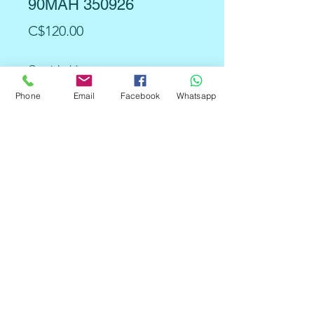
90MAH 350926
Precio
C$120.00
Cantidad
*
Phone
Email
Facebook
Whatsapp
Agregar al carrito
Acerca de este artículo
⚡ fácil de instalar.
⚡ ligero y portátil para llevar，
alta calidad y durable en el
rendimiento，hecho de material
buena y nueva tecnología.
⚡ Brindará más rendimiento
PUNCH y ROBUST debido a su
mayor potencia de salida y