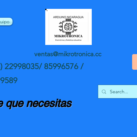
uipo
ventas@mikrotronica.cc
5) 22998035/ 85996576 /
99589
 que necesitas
nte