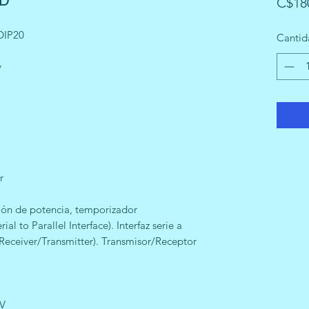
MD
C$18
DIP20
Cantid
y
r
ón de potencia, temporizador
al to Parallel Interface). Interfaz serie a
 Receiver/Transmitter). Transmisor/Receptor
5V