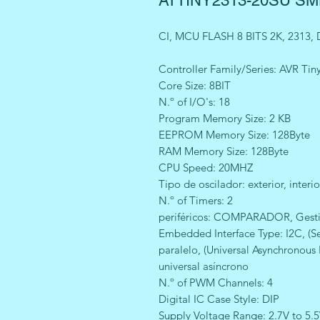
ATTINY2313-20SU S
CI, MCU FLASH 8 BITS 2K, 2313, 
Controller Family/Series: AVR Tin
Core Size: 8BIT
N.º of I/O's: 18
Program Memory Size: 2 KB
EEPROM Memory Size: 128Byte
RAM Memory Size: 128Byte
CPU Speed: 20MHZ
Tipo de oscilador: exterior, interio
N.º of Timers: 2
periféricos: COMPARADOR, Gesti
Embedded Interface Type: I2C, (Seri
paralelo, (Universal Asynchronous
universal asíncrono
N.º of PWM Channels: 4
Digital IC Case Style: DIP
Supply Voltage Range: 2.7V to 5.