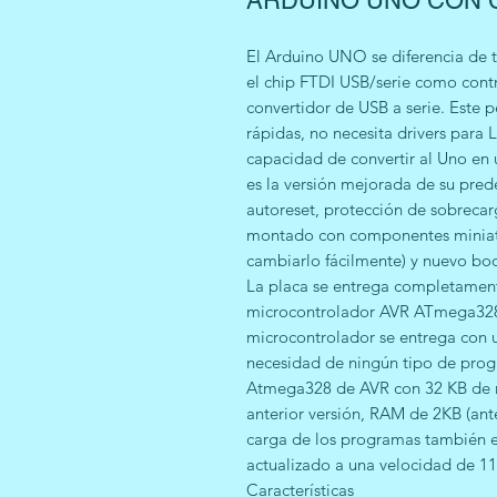
ARDUINO UNO CON C
El Arduino UNO se diferencia de to
el chip FTDI USB/serie como contr
convertidor de USB a serie. Este 
rápidas, no necesita drivers para 
capacidad de convertir al Uno en u
es la versión mejorada de su pred
autoreset, protección de sobreca
montado con componentes miniatu
cambiarlo fácilmente) y nuevo bo
La placa se entrega completamen
microcontrolador AVR ATmega328 c
microcontrolador se entrega con 
necesidad de ningún tipo de prog
Atmega328 de AVR con 32 KB de 
anterior versión, RAM de 2KB (ant
carga de los programas también e
actualizado a una velocidad de 1
Características