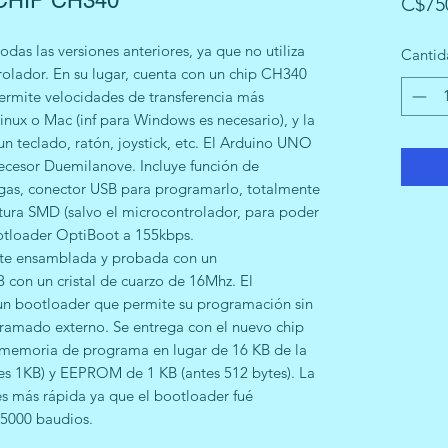
HIP CH340
C$75
das las versiones anteriores, ya que no utiliza
Cantid
olador. En su lugar, cuenta con un chip CH340
permite velocidades de transferencia más
Linux o Mac (inf para Windows es necesario), y la
n teclado, ratón, joystick, etc. El Arduino UNO
ecesor Duemilanove. Incluye función de
rgas, conector USB para programarlo, totalmente
ra SMD (salvo el microcontrolador, para poder
otloader OptiBoot a 155kbps.
te ensamblada y probada con un
on un cristal de cuarzo de 16Mhz. El
un bootloader que permite su programación sin
ramado externo. Se entrega con el nuevo chip
memoria de programa en lugar de 16 KB de la
es 1KB) y EEPROM de 1 KB (antes 512 bytes). La
s más rápida ya que el bootloader fué
15000 baudios.