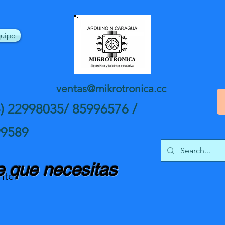
uipo
ventas@mikrotronica.cc
5) 22998035/ 85996576 /
99589
 que necesitas
nte