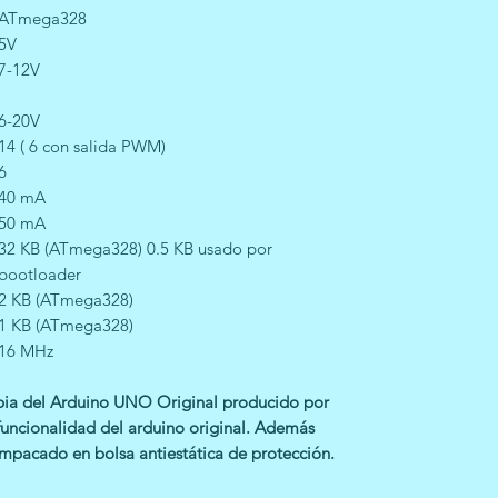
ATmega328
5V
7-12V
6-20V
14 ( 6 con salida PWM)
6
40 mA
50 mA
32 KB (ATmega328) 0.5 KB usado por
bootloader
2 KB (ATmega328)
1 KB (ATmega328)
16 MHz
opia del Arduino UNO Original producido por
funcionalidad del arduino original. Además
mpacado en bolsa antiestática de protección.