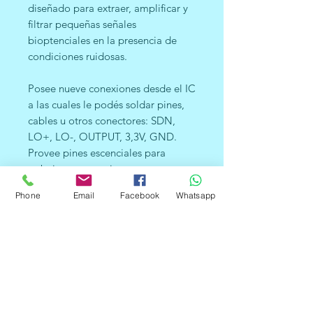
diseñado para extraer, amplificar y
filtrar pequeñas señales
bioptenciales en la presencia de
condiciones ruidosas.
Posee nueve conexiones desde el IC
a las cuales le podés soldar pines,
cables u otros conectores: SDN,
LO+, LO-, OUTPUT, 3,3V, GND.
Provee pines escenciales para
trabajar este monitor con un
Arduino u otra placa de desarrollo.
Phone
Email
Facebook
Whatsapp
Tambien pines RA (Brazo Derecho),
LA (Brazo Izquierdo) y RL (Pierna
Derecha) para agregarle tus propios
sensores. Adicionalmente hay un
indicador LED que pulsará al ritmo
de los latidos del corazón. Se
requieren Biomedical Sensor Pads y