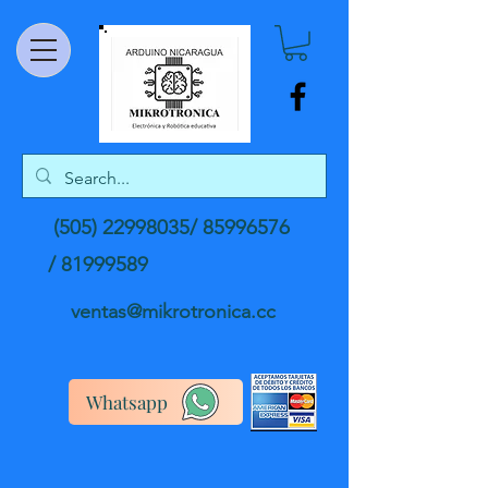
(505) 22998035
/
85996576
/
81999589
ventas@mikrotronica.cc
Whatsapp