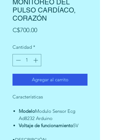
MONITOREO DEL
PULSO CARDÍACO,
CORAZÓN
Precio
C$700.00
Cantidad
*
Agregar al carrito
Características
Modelo
Modulo Sensor Ecg
Ad8232 Arduino
Voltaje de funcionamiento
5V
•DESCRIPCIÓN