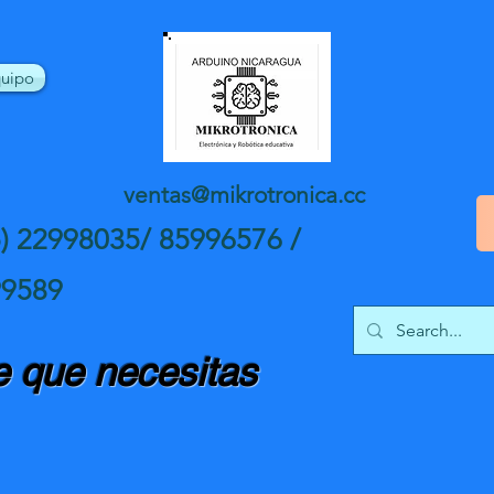
uipo
ventas@mikrotronica.cc
5) 22998035/ 85996576 /
99589
 que necesitas
nte