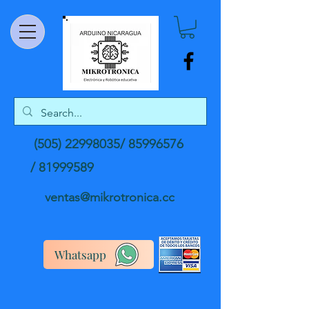
(505) 22998035
/
85996576
/
81999589
ventas@mikrotronica.cc
Whatsapp