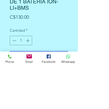
DE 1 BATERIA ION-
LI+BMS
Precio
C$130.00
Cantidad
*
Agregar al carrito
Phone
Email
Facebook
Whatsapp
Módulo de carga tipo lineal
Corriente: 1A. Puede ser variable
cambiando la resistencia.
Carga precisión: 1.5%
Voltaje de entrada: 4.5 V a 5.5 V
Tensión de carga completa: 4.2 V
Indicador LED: Rojo (carga en
curso), Verde o Azul (carga