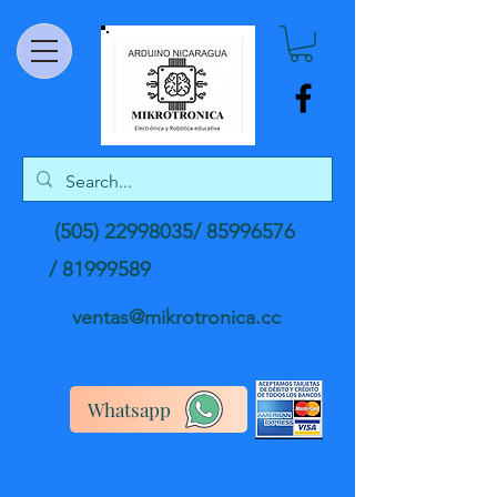
(505) 22998035
/
85996576
/
81999589
ventas@mikrotronica.cc
Whatsapp