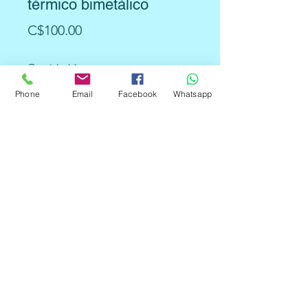
térmico bimetálico
Precio
C$100.00
Cantidad
*
Phone
Email
Facebook
Whatsapp
Agregar al carrito
TENEMOS DE:
40°C, 45°C, 50°C, 55°C, 60°C,
65°C, 70°C, 80°C, 90°C, 100°C,
110°C, 115°C, 120°C,125°C, 130°C,
135°C, 140°C, 145°C, 155°C,
160°C, 165°C, 170°C, 175°C,
180°C, 190°C, 195°C, 200°C,
210°C, 220°C, 230°C, 240°C.