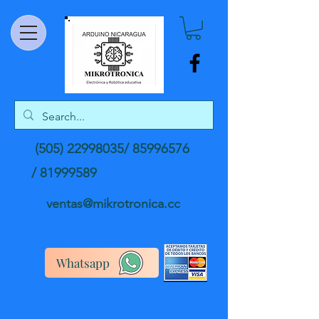
(505) 22998035
/
85996576
/
81999589
ventas@mikrotronica.cc
Whatsapp