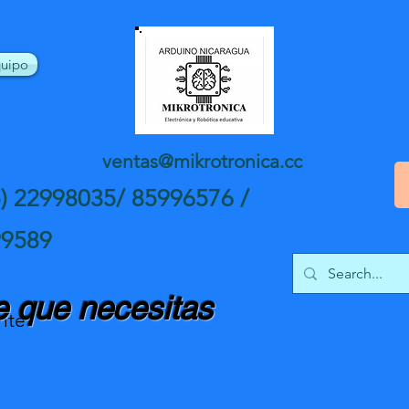
uipo
ventas@mikrotronica.cc
5) 22998035/ 85996576 /
99589
 que necesitas
nte