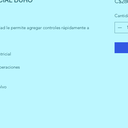
CIAL DURO
C$28
Cantid
idad le permite agregar controles rápidamente a
ricial
peraciones
olvo