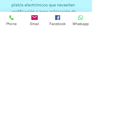
platós electrónicos que necesiten
codificación o para colocación de
rótulos en sistemas electrónicos.
Phone
Email
Facebook
Whatsapp
Puede ser aplicado en los más
diversos proyectos, presentando
excelentes acabados y
perforaciones para fijación de
extremidades. Producido con
materiales de calidad y excelentes
acabados, puede durar 1 millón de
ciclos por tecla, teniendo esquinas
redondeadas, además de tener un
conector de 9 pines para conexión a
la placa del microcontrolador.
Las teclas están fabricadas en
plástico resistente, así como la base
del teclado, que está incrustada en