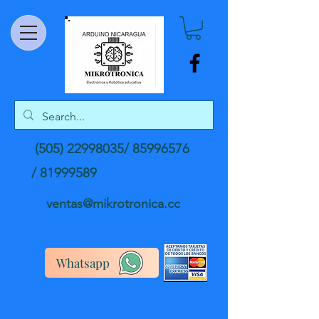
(505) 22998035
/
85996576
/
81999589
ventas@mikrotronica.cc
Whatsapp