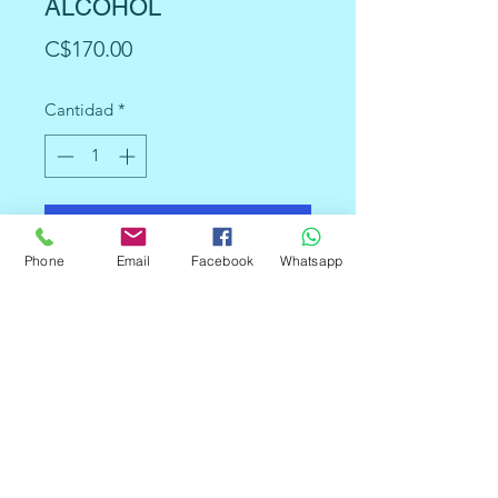
ALCOHOL
Precio
C$170.00
Cantidad
*
Agregar al carrito
Phone
Email
Facebook
Whatsapp
Este es un sensor de alcohol, que
detecta etanol en el aire. Es uno de
los sensores de gas más sencillos
por lo que funciona casi de la
misma manera con otros sensores
de gas como el de gas metano y
gas butano.
Típicamente se utiliza como parte
de los alcoholímetros o probadores