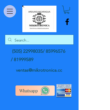
(505) 22998035
/
85996576
/
81999589
ventas@mikrotronica.cc
Whatsapp