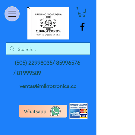
(505) 22998035
/
85996576
/
81999589
ventas@mikrotronica.cc
Whatsapp