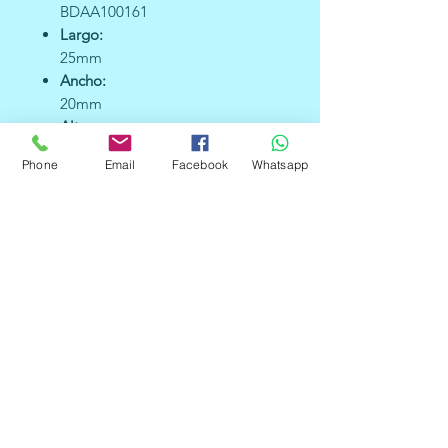
BDAA100161
Largo:
25mm
Ancho:
20mm
Altura:
18mm
Phone
Email
Facebook
Whatsapp
Peso:
2gr
Marca:
SIN MARCA / GENÉRICOS
Color principal:
Negro
País de fabricación:
China
MPN:
MD-148
UPC:
no se aplica