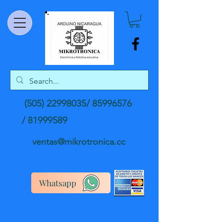
(505) 22998035
/
85996576
/
81999589
ventas@mikrotronica.cc
Whatsapp