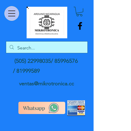
(505) 22998035
/
85996576
/
81999589
ventas@mikrotronica.cc
Whatsapp