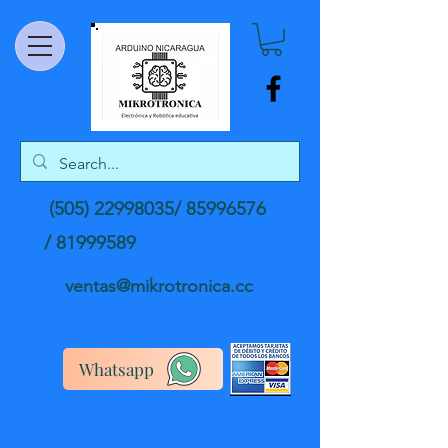
(505) 22998035
/
85996576
/
81999589
ventas@mikrotronica.cc
Whatsapp