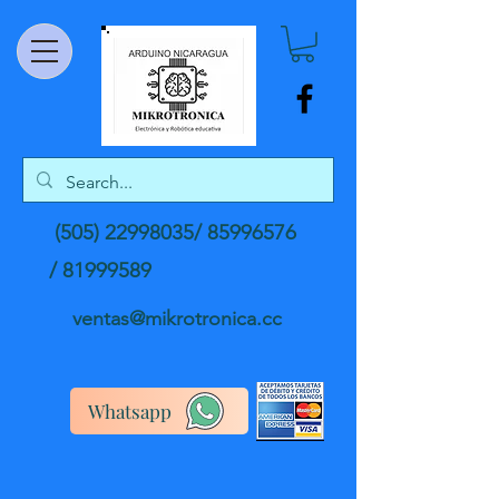
(505) 22998035
/
85996576
/
81999589
ventas@mikrotronica.cc
Whatsapp