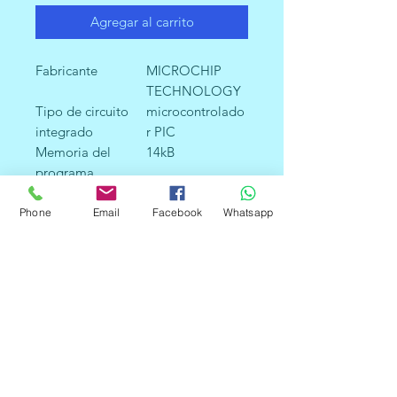
Agregar al carrito
Fabricante
MICROCHIP
TECHNOLOGY
Tipo de circuito
microcontrolado
integrado
r PIC
Memoria del
14kB
programa
Capacidad de
368B
memoria SRAM
Phone
Email
Facebook
Whatsapp
Capacidad de
256B
memoria
EEPROM
Tensión de
2...5,5V CC
alimentación
Montaje
THT
Carcasa
DIP28
Cantidad de
22
entradas/salidas