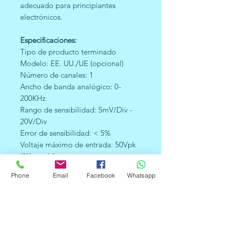
adecuado para principiantes
electrónicos.
Especificaciones:
Tipo de producto terminado
Modelo: EE. UU./UE (opcional)
Número de canales: 1
Ancho de banda analógico: 0-
200KHz
Rango de sensibilidad: 5mV/Div -
20V/Div
Error de sensibilidad: < 5%
Voltaje máximo de entrada: 50Vpk
(1X sonda)
Impedancia de entrada: 1M
Phone
Email
Facebook
Whatsapp
ohmios/20pF
Resolución: 12 bits
Longitud de la grabación: 1024
puntos
Modos de acoplamiento: DC / AC /