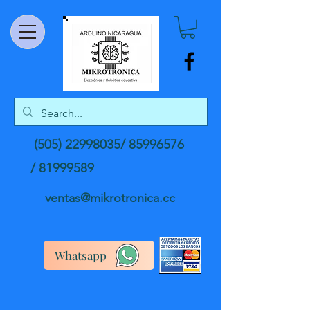
(505) 22998035
/
85996576
/
81999589
ventas@mikrotronica.cc
Whatsapp