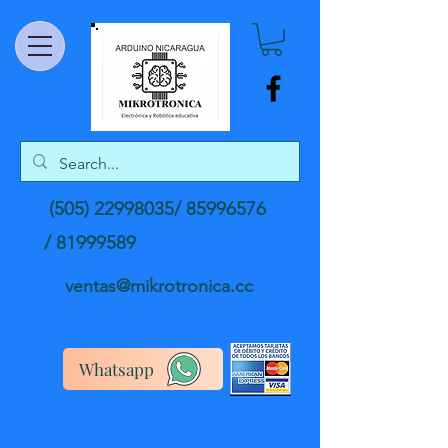
(505) 22998035
/
85996576
/
81999589
ventas@mikrotronica.cc
Whatsapp