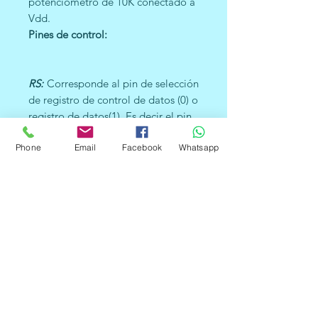
potenciómetro de 10K conectado a
Vdd.
Pines de control:
RS:
Corresponde al pin de selección
de registro de control de datos (0) o
registro de datos(1). Es decir el pin
RS funciona paralelamente a los
Phone
pines del bus de datos. Cuando RS
Email
Facebook
Whatsapp
es 0 el dato presente en el bus
pertenece a un registro de
control/instrucción. y cuando RS es
1 el dato presente en el bus de
datos pertenece a un registro de
datos o un carácter.
RW:
Corresponde al pin de
Escritura(0) o de Lectura(1). Nos
permite escribir un dato en la
pantalla o leer un dato desde la