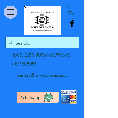
(505) 22998035
/
85996576
/
81999589
ventas@mikrotronica.cc
Whatsapp