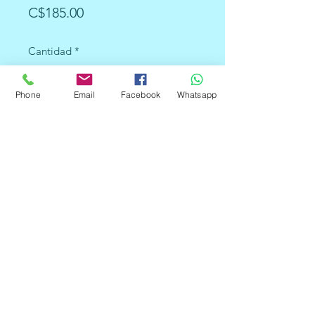
Precio
C$185.00
Cantidad
*
Phone
Email
Facebook
Whatsapp
Agregar al carrito
Memoria EPROM de 256 KBit.
Diseñada para guardar
instrucciones y programas dando
soporte a microcontroladores que
requieren una gran
cantidad de memoria en
tiempo de ejecución con hasta 256
KBit de memoria borrable
eléctricamente en dos gamas
ultravioleta (UV) o one time