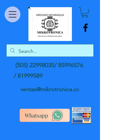
(505) 22998035
/
85996576
/
81999589
ventas@mikrotronica.cc
Whatsapp