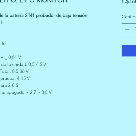
 LITIO, LIPO MONITOR
C$16
 de la batería 2IN1 probador de baja tensión
Cantid
!
-fe
+ _ 0,01 V.
 de la unidad: 0,5-4,5 V
Total: 0,5-36 V
 prueba: 4-15 V
ara 2-8 S
ma: apagado ~ 2,7 ~ 3,8 V