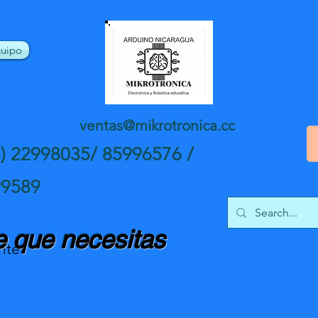
uipo
ventas@mikrotronica.cc
5) 22998035/ 85996576 /
99589
 que necesitas
nte